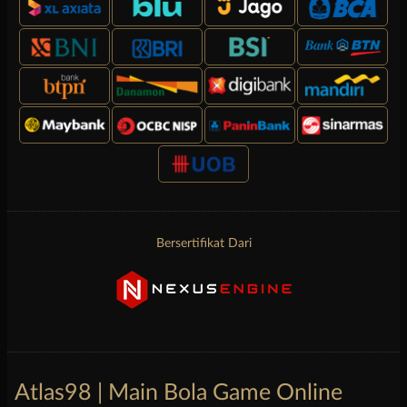
Bersertifikat Dari
Atlas98 | Main Bola Game Online